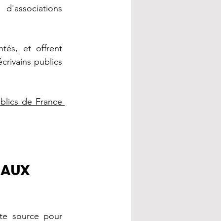
associations 
és, et offrent 
rivains publics 
Association des écrivains publics de France 
EAUX 
te source pour 