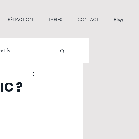
RÉDACTION
TARIFS
CONTACT
Blog
atifs
çaise
IC ?
es de motivation