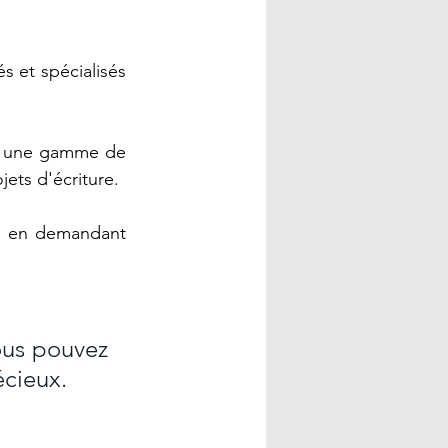
 et spécialisés 
à une gamme de 
ets d'écriture. 
u en demandant 
ous pouvez 
écieux.