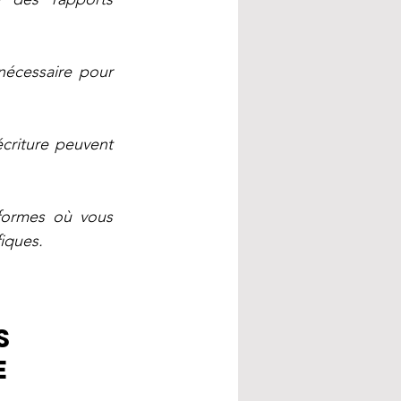
écessaire pour 
criture peuvent 
formes où vous 
fiques.
S 
E