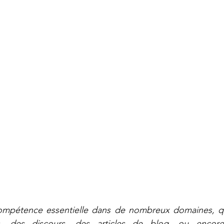
tielle
Les réseaux sociaux
compétence essentielle dans de nombreux domaines, qu
es, des discours, des articles de blog, ou encore