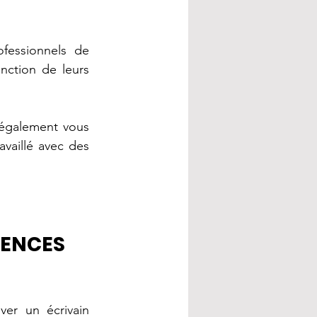
essionnels de 
onction de leurs 
également vous 
vaillé avec des 
GENCES 
er un écrivain 