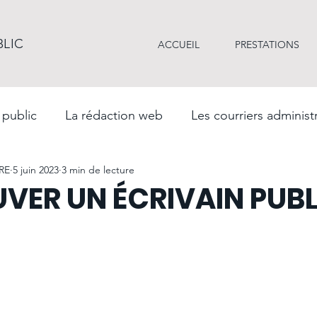
BLIC
ACCUEIL
PRESTATIONS
 public
La rédaction web
Les courriers administr
RE
5 juin 2023
3 min de lecture
ale
La rédaction professionnelle
La langue fran
VER UN ÉCRIVAIN PUBL
ur 5.
hes administratives
Les récits de vie et biographies
tion
La communication d'entreprise
CV & lettr