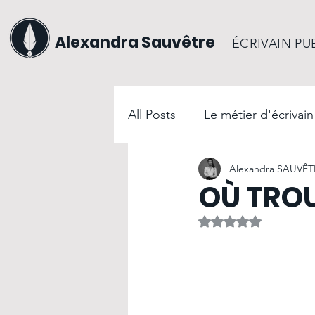
Alexandra Sauvêtre
ÉCRIVAIN PU
All Posts
Le métier d'écrivain
Alexandra SAUVÊT
La communication commerci
OÙ TROU
Noté NaN étoiles s
Évènements
Les démarc
Les supports de communica