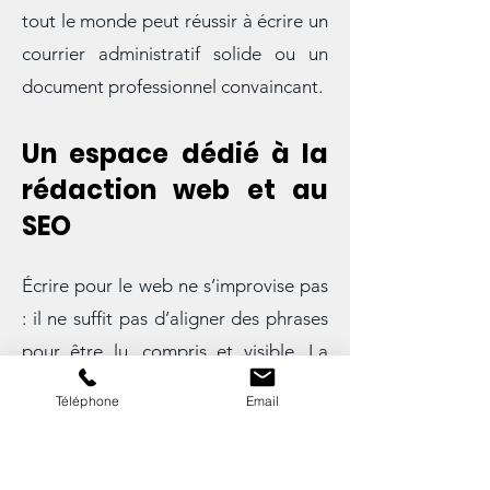
il montre qu’avec les bons conseils,
tout le monde peut réussir à écrire un
courrier administratif solide ou un
document professionnel convaincant.
Un espace dédié à la
rédaction web et au
SEO
Écrire pour le web ne s’improvise pas
: il ne suffit pas d’aligner des phrases
pour être lu, compris et visible. La
Téléphone
Email
rédaction web demande une
approche particulière, qui combine la