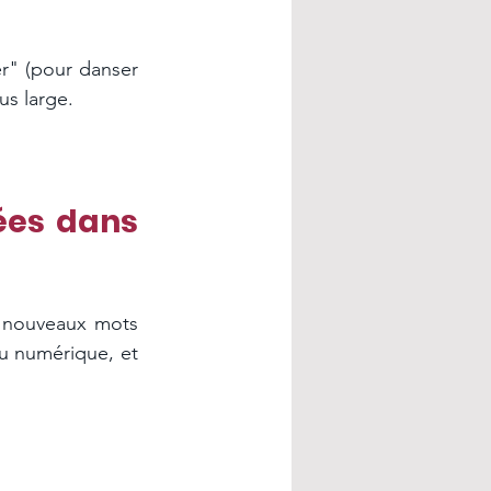
r" (pour danser 
us large.
ées dans 
e nouveaux mots 
u numérique, et 