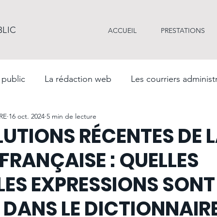
BLIC
ACCUEIL
PRESTATIONS
 public
La rédaction web
Les courriers administr
RE
16 oct. 2024
5 min de lecture
ale
La rédaction professionnelle
La langue fran
LUTIONS RÉCENTES DE 
FRANÇAISE : QUELLES
hes administratives
Les récits de vie et biographies
ES EXPRESSIONS SONT
tion
La communication d'entreprise
CV & lettr
 DANS LE DICTIONNAIRE