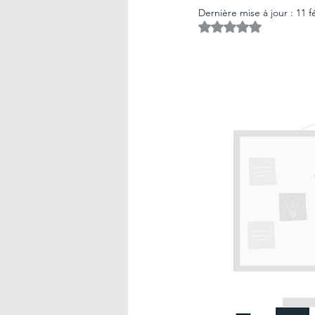
Dernière mise à jour :
11 f
La communication évènemen
Noté NaN étoiles s