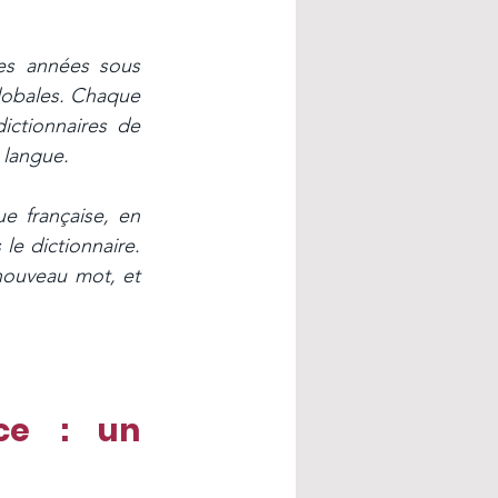
es années sous 
globales. Chaque 
ctionnaires de 
 langue.
e française, en 
le dictionnaire. 
nouveau mot, et 
ce : un 