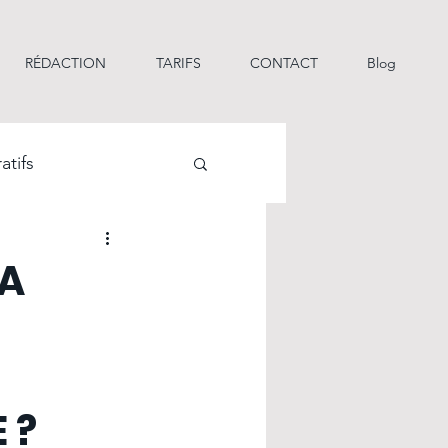
RÉDACTION
TARIFS
CONTACT
Blog
atifs
çaise
LA
es de motivation
 ?