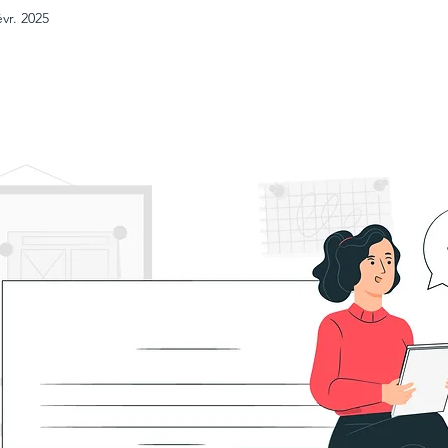
évr. 2025
tielle
Les réseaux sociaux
ur 5.