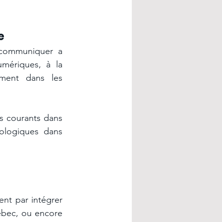
e 
communiquer a 
ériques, à la 
ement dans les 
 courants dans 
ologiques dans 
nt par intégrer 
ébec, ou encore 