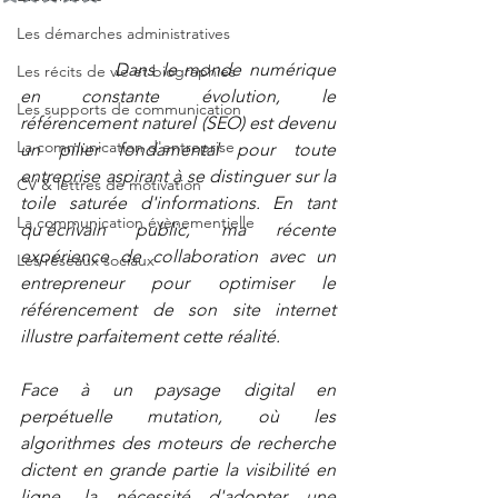
Les démarches administratives
Dans le monde numérique 
Les récits de vie et biographies
en constante évolution, le 
Les supports de communication
référencement naturel (SEO) est devenu 
La communication d'entreprise
un pilier fondamental pour toute 
entreprise aspirant à se distinguer sur la 
CV & lettres de motivation
toile saturée d'informations. En tant 
La communication évènementielle
qu'écrivain public, ma récente 
expérience de collaboration avec un 
Les réseaux sociaux
entrepreneur pour optimiser le 
référencement de son site internet 
illustre parfaitement cette réalité. 
Face à un paysage digital en 
perpétuelle mutation, où les 
algorithmes des moteurs de recherche 
dictent en grande partie la visibilité en 
ligne, la nécessité d'adopter une 