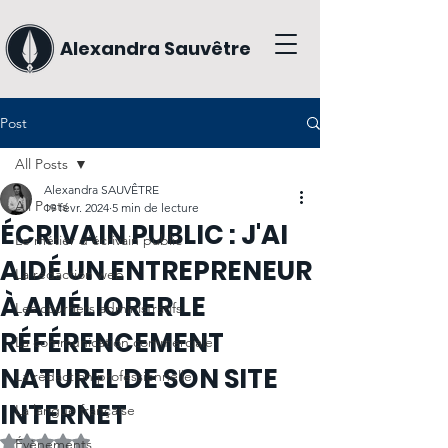
Alexandra Sauvêtre
Post
All Posts
Alexandra SAUVÊTRE
All Posts
19 févr. 2024
5 min de lecture
ÉCRIVAIN PUBLIC : J'AI
Le métier d'écrivain public
AIDÉ UN ENTREPRENEUR
La rédaction web
À AMÉLIORER LE
Les courriers administratifs
RÉFÉRENCEMENT
La communication commerciale
NATUREL DE SON SITE
La rédaction professionnelle
INTERNET
La langue française
Noté NaN étoiles sur 5.
Évènements