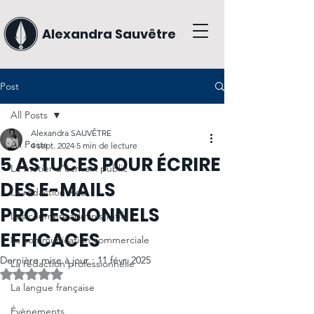
Alexandra Sauvêtre
Post
All Posts
Alexandra SAUVÊTRE
All Posts
4 sept. 2024
5 min de lecture
5 ASTUCES POUR ÉCRIRE
Le métier d'écrivain public
DES E-MAILS
La rédaction web
PROFESSIONNELS
Les courriers administratifs
EFFICACES
La communication commerciale
Dernière mise à jour :
11 févr. 2025
La rédaction professionnelle
Noté NaN étoiles sur 5.
La langue française
Évènements