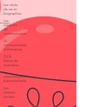
Les récits
de vie et
biographies
Les
supports
de
communication
La
communication
d'entreprise
CV &
lettres de
motivation
La
communication
évènementielle
Les
réseaux
sociaux