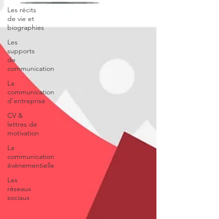
Les récits
de vie et
biographies
Les
supports
de
communication
La
communication
d'entreprise
CV &
lettres de
motivation
La
communication
évènementielle
Les
réseaux
sociaux