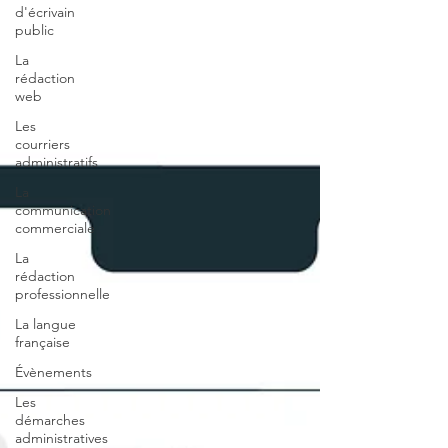
d'écrivain
public
La
rédaction
web
Les
courriers
administratifs
La
communication
commerciale
La
rédaction
professionnelle
La langue
française
Évènements
Les
démarches
administratives