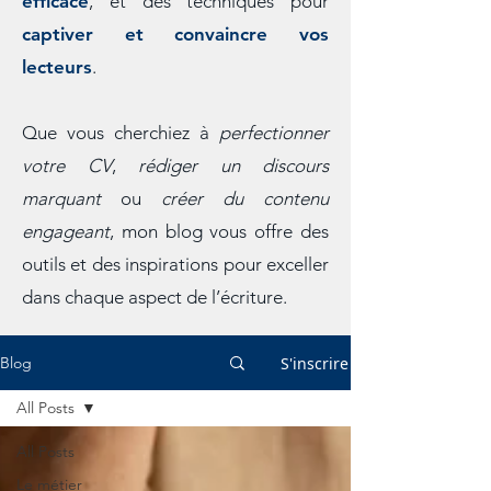
efficace
, et des techniques pour
captiver et convaincre vos
lecteurs
.
Que vous cherchiez à
perfectionner
votre CV
,
rédiger un discours
marquant
ou
créer du contenu
engageant
, mon blog vous offre des
outils et des inspirations pour exceller
dans chaque aspect de l’écriture.
S'inscrire
Blog
All Posts
All Posts
Le métier