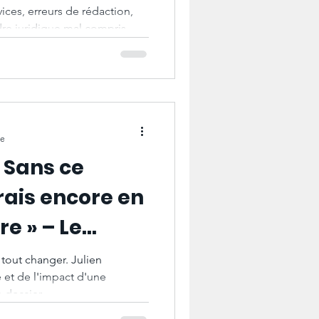
ices, erreurs de rédaction,
dre juridique mal compris
. Cet article décrypte les
éflexes à adopter, l’art de la
rivain public pour transformer
he claire, recevable et
istration.
re
 Sans ce
erais encore en
re » – Le
e Julien
 tout changer. Julien
et de l'impact d'une
 dossier.