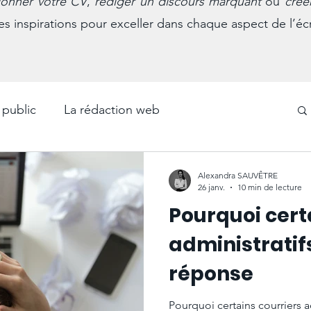
ionner votre CV
,
rédiger un discours marquant
ou
crée
es inspirations pour exceller dans chaque aspect de l’écr
 public
La rédaction web
La communication commerciale
Alexandra SAUVÊTRE
26 janv.
10 min de lecture
Pourquoi cert
La langue française
Évènements
administratif
réponse
ves
Les récits de vie et biographies
Pourquoi certains courriers a