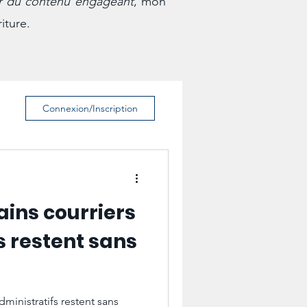
r du contenu engageant
, mon
iture.
Connexion/Inscription
ains courriers
s restent sans
dministratifs restent sans