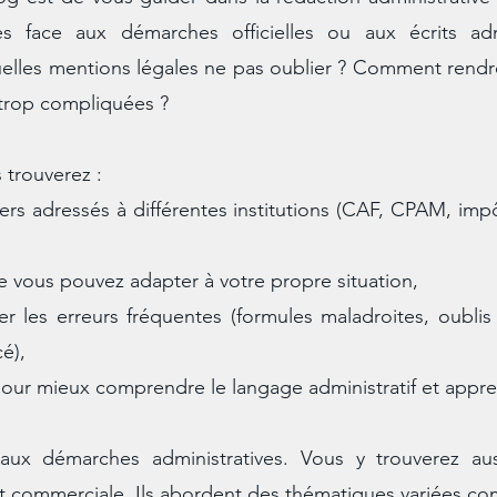
 face aux démarches officielles ou aux écrits adm
es mentions légales ne pas oublier ? Comment rendre u
 trop compliquées ?
s trouverez :
s adressés à différentes institutions (CAF, CPAM, impôts
e vous pouvez adapter à votre propre situation,
r les erreurs fréquentes (formules maladroites, oublis 
cé),
our mieux comprendre le langage administratif et appre
aux démarches administratives. Vous y trouverez aus
t commerciale. Ils abordent des thématiques variées c