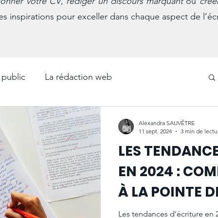
ionner votre CV
,
rédiger un discours marquant
ou
crée
es inspirations pour exceller dans chaque aspect de l’écr
 public
La rédaction web
La communication commerciale
Alexandra SAUVÊTRE
11 sept. 2024
3 min de lectu
LES TENDANCE
La langue française
Évènements
EN 2024 : CO
À LA POINTE D
ves
Les récits de vie et biographies
RÉDACTION
Les tendances d’écriture en 