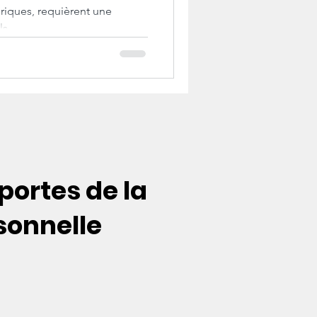
ériques, requièrent une
ELLE
ls.
 portes de la
rsonnelle