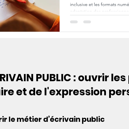
inclusive et les formats num
PROFESSIONN
tion
La communication d'entreprise
adaptation des professionne
La communication évènementielle
RIVAIN PUBLIC : ouvrir les
aire et de l'expression pe
r le métier d’écrivain public